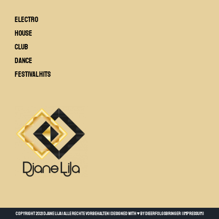
Electro
House
Club
Dance
Festival Hits
Copyright 2021 Djane Lija | Alle Rechte vorbehalten | designed with ♥ by
DieErfolgsbringer
| Impressum
|