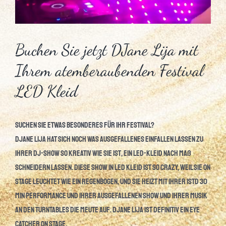
Buchen Sie jetzt DJane Lija mit
Ihrem atemberaubenden Festival
LED Kleid
Suchen Sie etwas Besonderes für Ihr Festival?
DJane LiJa hat sich noch was Ausgefallenes einfallen lassen zu
Ihrer DJ-Show so kreativ wie Sie ist, ein LED-Kleid nach Maß
schneidern lassen. Diese Show in LED Kleid ist so Crazy, weil sie on
Stage leuchtet wie ein Regenbogen, und Sie heizt mit ihrer 1Std 30
min Performance und Ihrer ausgefallenen Show und ihrer Musik
an den Turntables die Meute auf. DJane LiJa ist definitiv ein Eye
catcher on Stage.